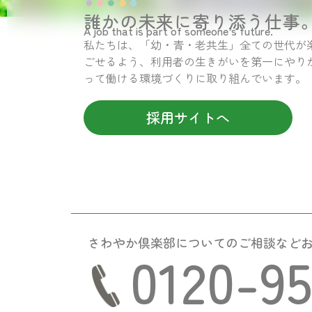
誰かの未来に寄り添う仕事
A job that is part of someone’s future.
私たちは、「幼・青・老共生」全ての世代が
ごせるよう、利用者の生きがいを第一にやり
って働ける環境づくりに取り組んでいます。
採用サイトへ
さわやか倶楽部についての
ご相談など
0120-9