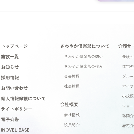
トップページ
さわやか倶楽部について
介護サ
施設一覧
さわやか倶楽部の想い
介護付
お知らせ
さわやか倶楽部の強み
住宅型
会長挨拶
グルー
採用情報
社長挨拶
デイサ
お問い合わせ
小規模
個人情報保護について
会社概要
ショー
サイトポリシー
会社情報
訪問介
電子公告
役員紹介
居宅介
INOVEL BASE