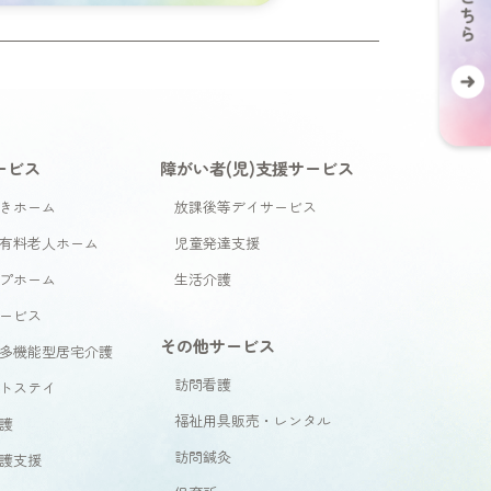
ービス
障がい者(児)支援サービス
きホーム
放課後等デイサービス
有料老人ホーム
児童発達支援
プホーム
生活介護
ービス
その他サービス
多機能型居宅介護
訪問看護
トステイ
福祉用具販売・レンタル
護
訪問鍼灸
護支援