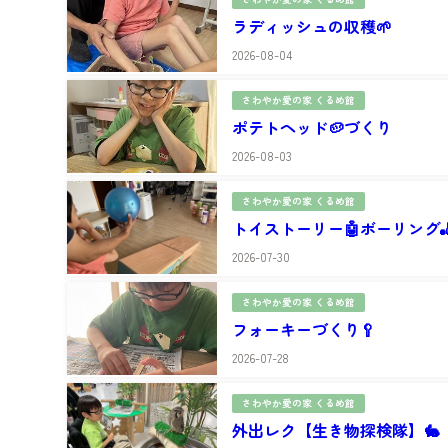
ラディッシュの収穫🌱
2026-08-04
さわやか愛の家 くるめ館
ポテトヘッド🥔づくり
2026-08-03
さわやか愛の家 くるめ館
トイストーリー🤖ボーリング
2026-07-30
さわやか愛の家 くるめ館
フォーキーづくり🥄
2026-07-28
さわやか愛の家 くるめ館
外出レク【生き物探検隊】🐇