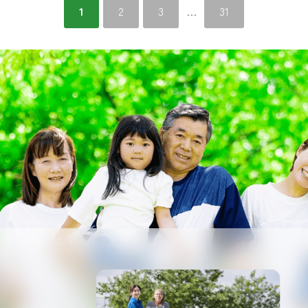
1
2
3
…
31