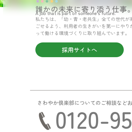
誰かの未来に寄り添う仕事
A job that is part of someone’s future.
私たちは、「幼・青・老共生」全ての世代が
ごせるよう、利用者の生きがいを第一にやり
って働ける環境づくりに取り組んでいます。
採用サイトへ
さわやか倶楽部についての
ご相談など
0120-9