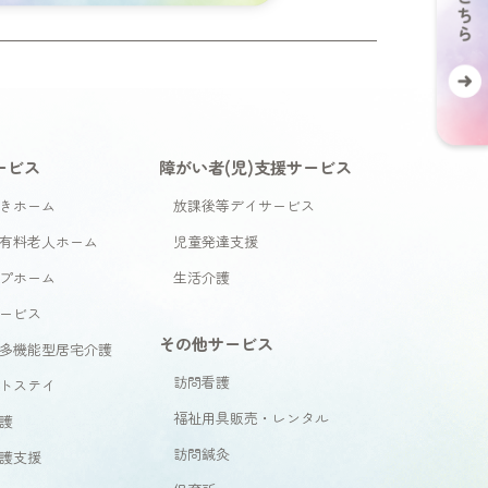
ービス
障がい者(児)支援サービス
きホーム
放課後等デイサービス
有料老人ホーム
児童発達支援
プホーム
生活介護
ービス
その他サービス
多機能型居宅介護
訪問看護
トステイ
福祉用具販売・レンタル
護
訪問鍼灸
護支援