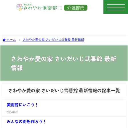
ホーム
さわやか愛の家 さいだいじ弐番館 最新情報
さわやか愛の家 さいだいじ弐番館 最新
情報
さわやか愛の家 さいだいじ弐番館 最新情報の記事一覧
さ
わ
美術館にいこう！
や
か
2026-08-06
さ
愛
わ
の
みんなの街を作ろう！
や
家