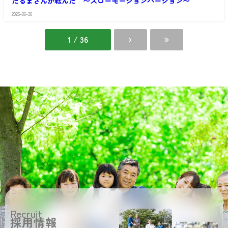
だるまさんが転んだ 〜スローモーションバージョン〜
や
家
い
館
か
さ
じ
2026-06-30
愛
い
弐
の
だ
番
家
い
館
1 / 36
さ
じ
い
弐
だ
番
い
館
じ
弐
番
館
Recruit
採用情報