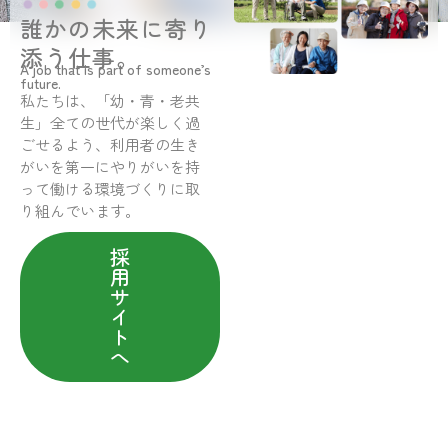
誰かの未来に寄り
添う仕事。
A job that is part of someone’s
future.
私たちは、「幼・青・老共
生」全ての世代が楽しく過
ごせるよう、利用者の生き
がいを第一にやりがいを持
って働ける環境づくりに取
り組んでいます。
採
用
サ
イ
ト
へ