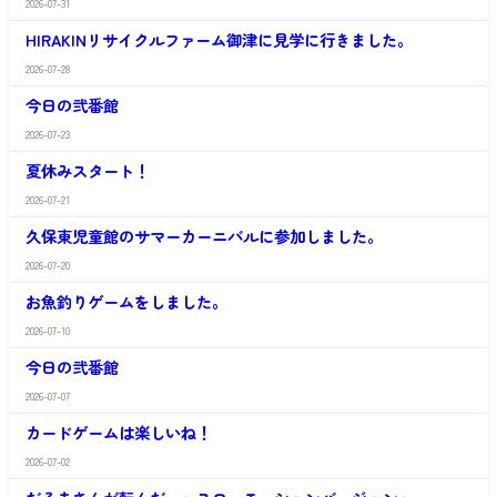
か
さ
2026-07-31
さ
愛
い
わ
の
だ
HIRAKINリサイクルファーム御津に見学に行きました。
や
家
い
か
さ
じ
2026-07-28
さ
愛
い
弐
わ
の
だ
番
今日の弐番館
や
家
い
館
か
さ
じ
2026-07-23
さ
愛
い
弐
わ
の
だ
番
夏休みスタート！
や
家
い
館
か
さ
じ
2026-07-21
さ
愛
い
弐
わ
の
だ
番
久保東児童館のサマーカーニバルに参加しました。
や
家
い
館
か
さ
じ
2026-07-20
さ
愛
い
弐
わ
の
だ
番
お魚釣りゲームをしました。
や
家
い
館
か
さ
じ
2026-07-10
さ
愛
い
弐
わ
の
だ
番
今日の弐番館
や
家
い
館
か
さ
じ
2026-07-07
さ
愛
い
弐
わ
の
だ
番
カードゲームは楽しいね！
や
家
い
館
か
さ
じ
2026-07-02
さ
愛
い
弐
わ
の
だ
番