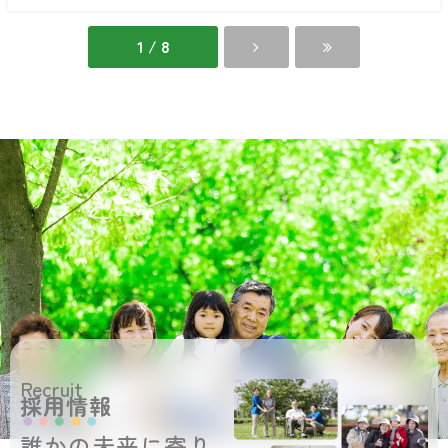
ふ
の
く
里
し
1 / 8
ま
の
里
Recruit
採用情報
誰かの未来に寄り