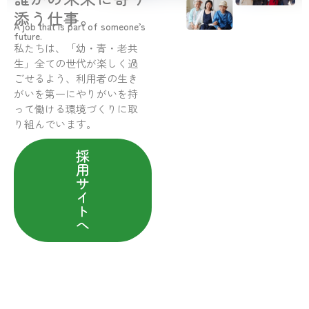
添う仕事。
A job that is part of someone’s
future.
私たちは、「幼・青・老共
生」全ての世代が楽しく過
ごせるよう、利用者の生き
がいを第一にやりがいを持
って働ける環境づくりに取
り組んでいます。
採
用
サ
イ
ト
へ