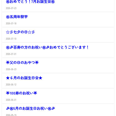
里
㊗おめでとう！7月お誕生会㊗
や
し
か
ま
2026-07-23
さ
ふ
の
わ
く
里
㊗五周年祭🎊
や
し
か
ま
2026-07-18
さ
ふ
の
わ
く
里
☆彡七夕の日☆彡
や
し
か
ま
2026-07-10
さ
ふ
の
わ
く
里
㊗🎉百寿の方のお祝い㊗🎉おめでとうございます！
や
し
か
ま
2026-07-01
さ
ふ
の
わ
く
里
🌟父の日のおやつ🌟
や
し
か
ま
2026-06-23
さ
ふ
の
わ
く
里
★６月のお誕生日会★
や
し
か
ま
2026-06-12
さ
ふ
の
わ
く
里
🌟100寿のお祝い🌟
や
し
か
ま
2026-06-01
さ
ふ
の
わ
く
里
🎉㊗5月のお誕生日お祝い㊗🎉
や
し
か
ま
2026-05-19