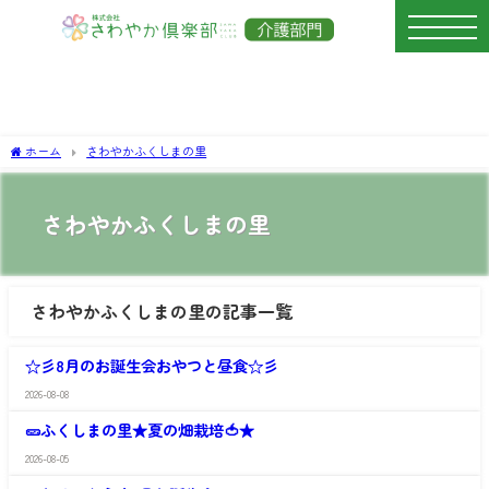
ホーム
さわやかふくしまの里
さわやかふくしまの里
さわやかふくしまの里の記事一覧
さ
わ
☆彡8月のお誕生会おやつと昼食☆彡
や
か
2026-08-08
さ
ふ
わ
く
🥒ふくしまの里★夏の畑栽培🍅★
や
し
か
ま
2026-08-05
さ
ふ
の
わ
く