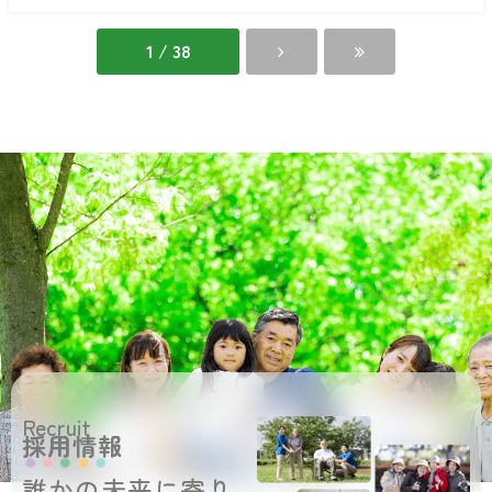
く
館
ま
が
1 / 38
や
館
Recruit
採用情報
誰かの未来に寄り