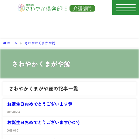
ホーム
さわやかくまがや館
さわやかくまがや館
さわやかくまがや館の記事一覧
さ
わ
お誕生日おめでとうございます🎊
や
か
2026-08-04
さ
く
わ
ま
お誕生日おめでとうございます(^O^)
や
が
か
や
2026-08-01
さ
く
館
わ
ま