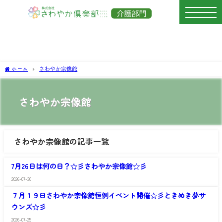
ホーム
さわやか宗像館
さわやか宗像館
さわやか宗像館の記事一覧
さ
わ
7月26日は何の日？☆彡さわやか宗像館☆彡
や
か
2026-07-30
さ
宗
わ
像
７月１９日さわやか宗像館恒例イベント開催☆彡ときめき夢サ
や
館
ウンズ☆彡
か
宗
2026-07-25
像