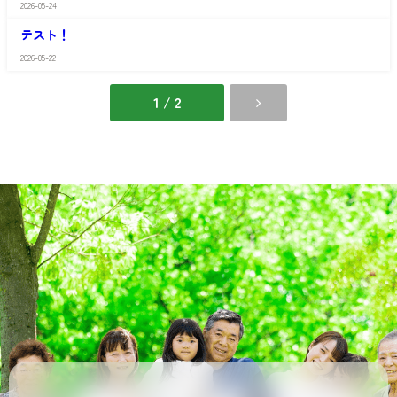
か
2026-05-24
さ
宗
わ
像
テスト！
や
館
か
2026-05-22
宗
像
館
1 / 2