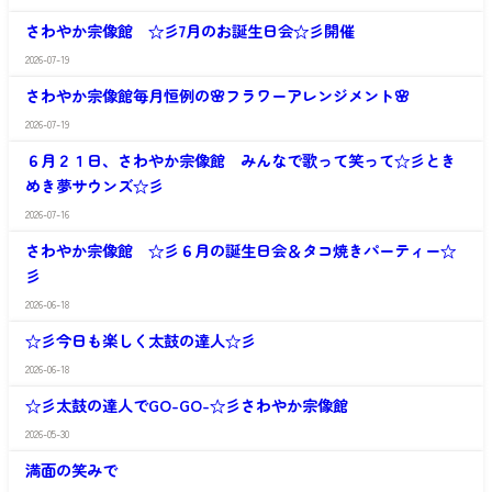
さ
館
わ
さわやか宗像館 ☆彡7月のお誕生日会☆彡開催
や
か
2026-07-19
さ
宗
わ
像
さわやか宗像館毎月恒例の🌸フラワーアレンジメント🌸
や
館
か
2026-07-19
さ
宗
わ
像
６月２１日、さわやか宗像館 みんなで歌って笑って☆彡とき
や
館
めき夢サウンズ☆彡
か
宗
2026-07-16
像
さ
館
わ
さわやか宗像館 ☆彡６月の誕生日会＆タコ焼きパーティー☆
や
彡
か
宗
2026-06-18
像
さ
館
わ
☆彡今日も楽しく太鼓の達人☆彡
や
か
2026-06-18
さ
宗
わ
像
☆彡太鼓の達人でGO-GO-☆彡さわやか宗像館
や
館
か
2026-05-30
さ
宗
わ
像
満面の笑みで
や
館