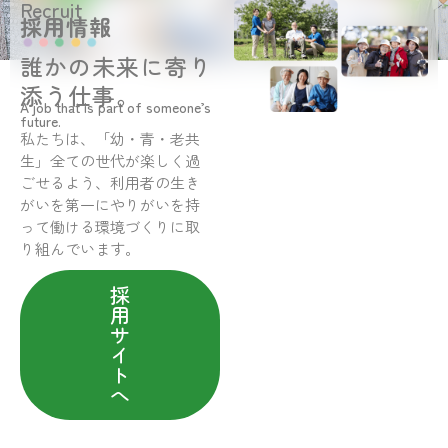
Recruit
採用情報
誰かの未来に寄り
添う仕事。
A job that is part of someone’s
future.
私たちは、「幼・青・老共
生」全ての世代が楽しく過
ごせるよう、利用者の生き
がいを第一にやりがいを持
って働ける環境づくりに取
り組んでいます。
採
用
サ
イ
ト
へ