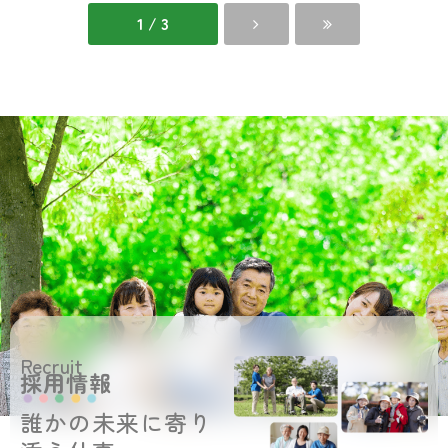
居
新
浜
情
1 / 3
館
報
最
新
情
報
Recruit
採用情報
誰かの未来に寄り