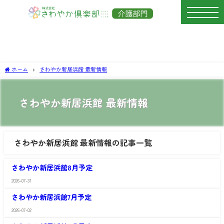
ホーム
さわやか新居浜館 最新情報
さわやか新居浜館 最新情報
さわやか新居浜館 最新情報の記事一覧
さ
わ
さわやか新居浜館8月予定
や
か
2026-07-31
さ
新
わ
居
さわやか新居浜館7月予定
や
浜
か
館
2026-07-02
さ
新
最
わ
居