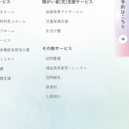
ービス
障がい者(児)支援サービス
きホーム
放課後等デイサービス
有料老人ホーム
児童発達支援
プホーム
生活介護
ービス
その他サービス
多機能型居宅介護
訪問看護
トステイ
福祉用具販売・レンタル
護
訪問鍼灸
護支援
保育所
入居紹介