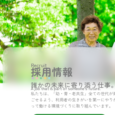
Recruit
採用情報
誰かの未来に寄り添う仕事
A job that is part of someone’s future.
私たちは、「幼・青・老共生」全ての世代が
ごせるよう、利用者の生きがいを第一にやり
って働ける環境づくりに取り組んでいます。