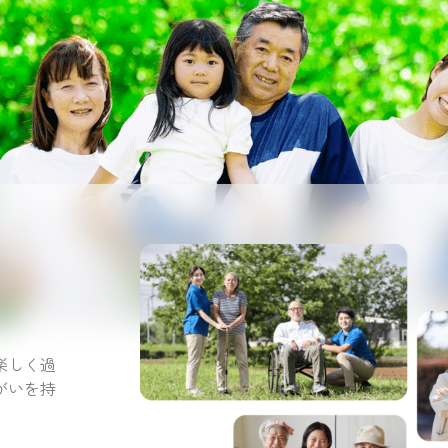
。
楽しく過
がいを持