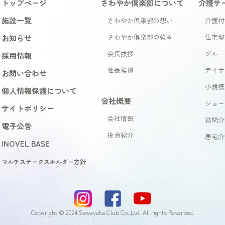
トップページ
さわやか倶楽部について
介護サ
施設一覧
さわやか倶楽部の想い
介護付
お知らせ
さわやか倶楽部の強み
住宅型
会長挨拶
グルー
採用情報
社長挨拶
デイサ
お問い合わせ
小規模
個人情報保護について
会社概要
ショー
サイトポリシー
会社情報
訪問介
電子公告
役員紹介
居宅介
INOVEL BASE
マルチステークスホルダー方針
Copyright © 2024 Sawayaka Club Co.,Ltd. All rights Reserved.