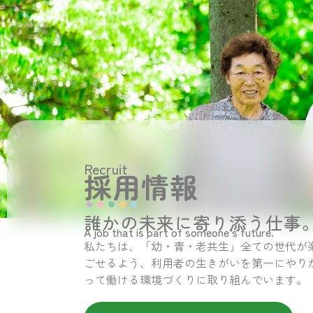
Recruit
採用情報
誰かの未来に寄り添う仕事
A job that is part of someone’s future.
私たちは、「幼・青・老共生」全ての世代が
ごせるよう、利用者の生きがいを第一にやり
って働ける環境づくりに取り組んでいます。