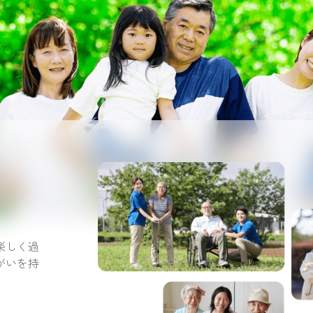
。
楽しく過
がいを持