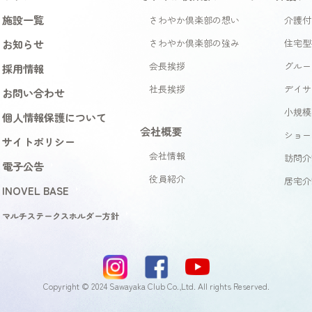
施設一覧
さわやか倶楽部の想い
介護付
お知らせ
さわやか倶楽部の強み
住宅型
会長挨拶
グルー
採用情報
社長挨拶
デイサ
お問い合わせ
小規模
個人情報保護について
会社概要
ショー
サイトポリシー
会社情報
訪問介
電子公告
役員紹介
居宅介
INOVEL BASE
マルチステークスホルダー方針
Copyright © 2024 Sawayaka Club Co.,Ltd. All rights Reserved.