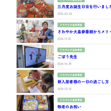
三月度お誕生日会を行いまし
2025-03-03
さわやか大畠参番館
さわやか大畠参番館からメリ
2024-12-25
さわやか大畠参番館
ごぼう先生
2024-10-29
さわやか大畠参番館
新入居者様の一日の過ごし方
2024-10-16
さわやか大畠参番館
敬老のお祝い