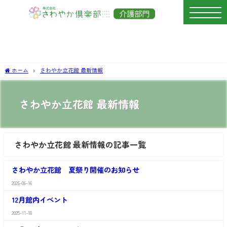
ホーム
さわやか立花館 最新情報
さわやか立花館 最新情報
さわやか立花館 最新情報の記事一覧
さ
わ
さわやか立花館 夏祭り開催のお知らせ
や
か
2026-06-16
さ
立
わ
花
12月館内イベント
や
館
か
最
2025-11-18
さ
立
新
わ
花