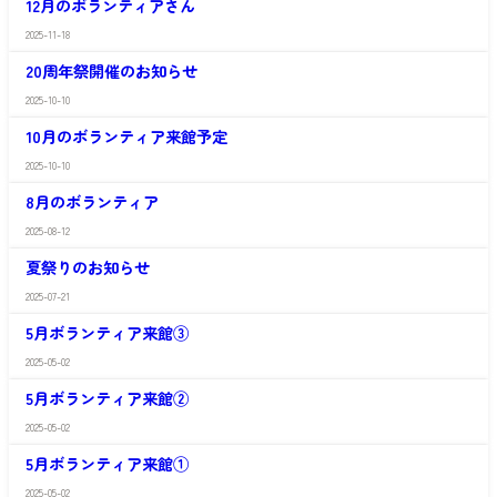
情
12月のボランティアさん
や
館
報
か
最
2025-11-18
さ
立
新
わ
花
情
20周年祭開催のお知らせ
や
館
報
か
最
2025-10-10
さ
立
新
わ
花
情
10月のボランティア来館予定
や
館
報
か
最
2025-10-10
さ
立
新
わ
花
情
8月のボランティア
や
館
報
か
最
2025-08-12
さ
立
新
わ
花
情
夏祭りのお知らせ
や
館
報
か
最
2025-07-21
さ
立
新
わ
花
情
5月ボランティア来館③
や
館
報
か
最
2025-05-02
さ
立
新
わ
花
情
5月ボランティア来館②
や
館
報
か
最
2025-05-02
さ
立
新
わ
花
情
5月ボランティア来館①
や
館
報
か
最
2025-05-02