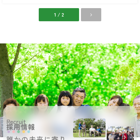
立
新
花
情
館
報
1 / 2
最
新
情
報
Recruit
採用情報
誰かの未来に寄り