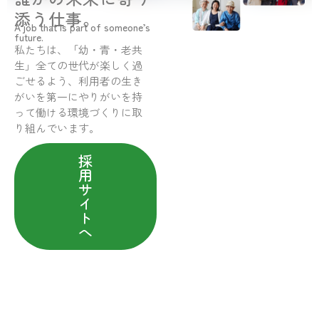
添う仕事。
A job that is part of someone’s
future.
私たちは、「幼・青・老共
生」全ての世代が楽しく過
ごせるよう、利用者の生き
がいを第一にやりがいを持
って働ける環境づくりに取
り組んでいます。
採
用
サ
イ
ト
へ