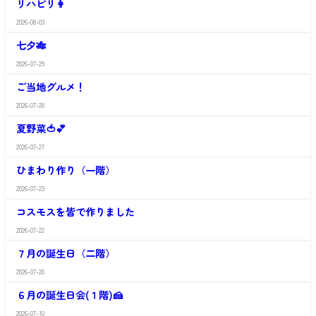
リハビリ👩
や
山
か
館
2026-08-03
さ
和
わ
歌
七夕🎋
や
山
か
館
2026-07-29
さ
和
わ
歌
ご当地グルメ！
や
山
か
館
2026-07-28
さ
和
わ
歌
夏野菜🍅💕
や
山
か
館
2026-07-27
さ
和
わ
歌
ひまわり作り（一階）
や
山
か
館
2026-07-23
さ
和
わ
歌
コスモスを皆で作りました
や
山
か
館
2026-07-22
さ
和
わ
歌
７月の誕生日（二階）
や
山
か
館
2026-07-20
さ
和
わ
歌
６月の誕生日会(１階)🍰
や
山
か
館
2026-07-10