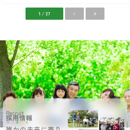
和
歌
山
1 / 27
館
Recruit
採用情報
誰かの未来に寄り