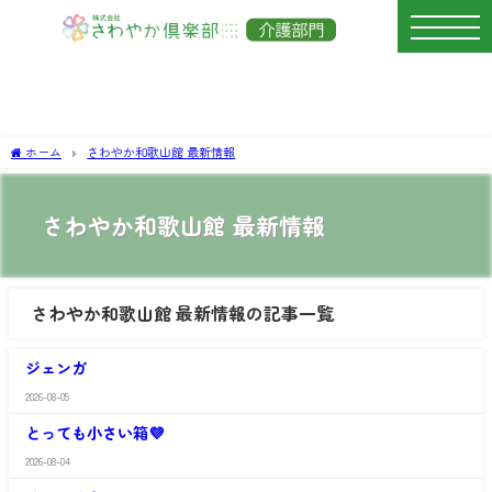
ホーム
さわやか和歌山館 最新情報
さわやか和歌山館 最新情報
さわやか和歌山館 最新情報の記事一覧
さ
わ
ジェンガ
や
か
2026-08-05
さ
和
わ
歌
とっても小さい箱💜
や
山
か
館
2026-08-04
さ
和
わ
歌