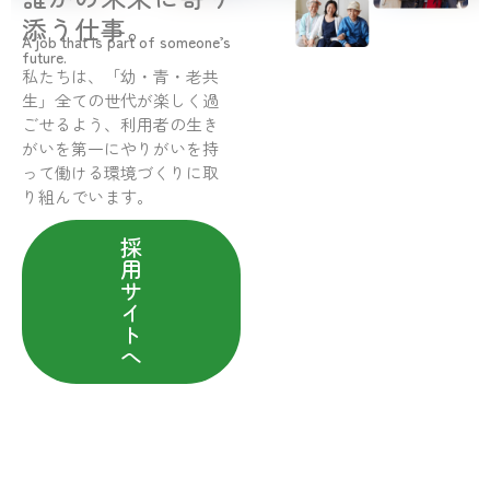
添う仕事。
A job that is part of someone’s
future.
私たちは、「幼・青・老共
生」全ての世代が楽しく過
ごせるよう、利用者の生き
がいを第一にやりがいを持
って働ける環境づくりに取
り組んでいます。
採
用
サ
イ
ト
へ