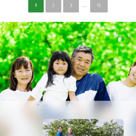
1
2
3
…
15