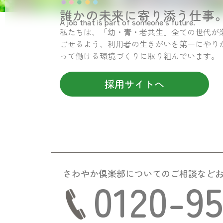
誰かの未来に寄り添う仕事
A job that is part of someone’s future.
私たちは、「幼・青・老共生」全ての世代が
ごせるよう、利用者の生きがいを第一にやり
って働ける環境づくりに取り組んでいます。
採用サイトへ
さわやか倶楽部についての
ご相談など
0120-9