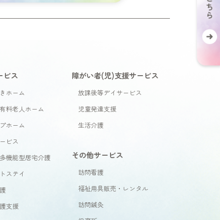
ービス
障がい者(児)支援サービス
きホーム
放課後等デイサービス
有料老人ホーム
児童発達支援
プホーム
生活介護
ービス
その他サービス
多機能型居宅介護
訪問看護
トステイ
福祉用具販売・レンタル
護
訪問鍼灸
護支援